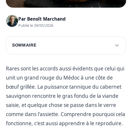
Par
Benoît Marchand
Publié le 29/05/2026
SOMMAIRE
Pourquoi le Médoc est idéal avec la côte de
bœuf
Rares sont les accords aussi évidents que celui qui
Préparation de la côte de bœuf pour un accord
unit un grand rouge du Médoc à une côte de
parfait
bœuf grillée. La puissance tannique du cabernet
Dégustation et service
sauvignon rencontre le gras fondu de la viande
Questions fréquentes
saisie, et quelque chose se passe dans le verre
comme dans l'assiette. Comprendre pourquoi cela
fonctionne, c'est aussi apprendre à le reproduire.