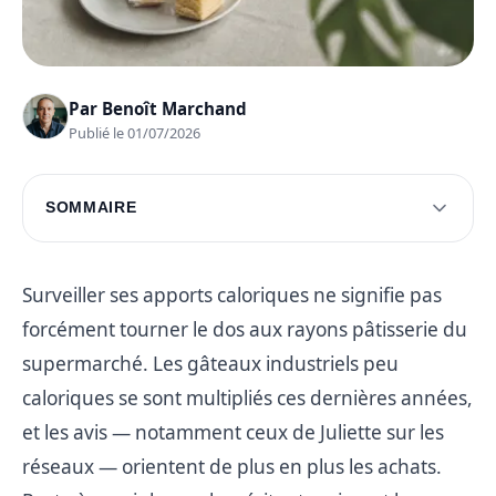
Par
Benoît Marchand
Publié le 01/07/2026
SOMMAIRE
Avis sur les gâteaux peu caloriques
Comparatif des marques populaires
Surveiller ses apports caloriques ne signifie pas
forcément tourner le dos aux rayons pâtisserie du
Meilleurs choix pour manger léger
supermarché. Les gâteaux industriels peu
Conseils pour choisir un gâteau peu calorique
caloriques se sont multipliés ces dernières années,
Impact des gâteaux industriels sur la santé
et les avis — notamment ceux de Juliette sur les
Questions fréquentes
réseaux — orientent de plus en plus les achats.