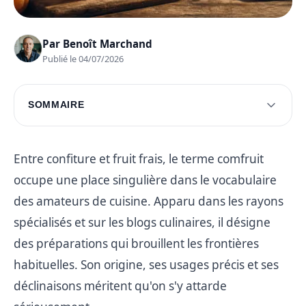
Par
Benoît Marchand
Publié le 04/07/2026
SOMMAIRE
Origine et signification de comfruit
Usages et recettes autour du comfruit
Entre confiture et fruit frais, le terme comfruit
occupe une place singulière dans le vocabulaire
Bienfaits et caractéristiques nutritionnelles
des amateurs de cuisine. Apparu dans les rayons
Questions fréquentes
spécialisés et sur les blogs culinaires, il désigne
des préparations qui brouillent les frontières
habituelles. Son origine, ses usages précis et ses
déclinaisons méritent qu'on s'y attarde